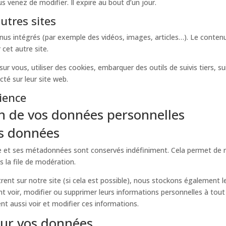
s venez de modifier. Il expire au bout d’un jour.
tres sites
tenus intégrés (par exemple des vidéos, images, articles…). Le conten
 cet autre site.
ur vous, utiliser des cookies, embarquer des outils de suivis tiers, s
é sur leur site web.
ience
on de vos données personnelles
os données
e et ses métadonnées sont conservés indéfiniment. Cela permet de 
s la file de modération.
gistrent sur notre site (si cela est possible), nous stockons également
euvent voir, modifier ou supprimer leurs informations personnelles à t
ent aussi voir et modifier ces informations.
sur vos données